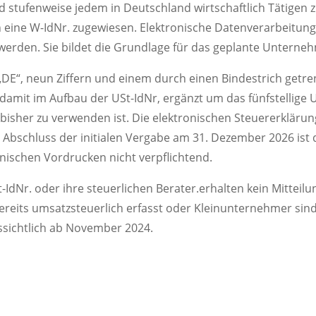
tufenweise jedem in Deutschland wirtschaftlich Tätigen zur
eine W-IdNr. zugewiesen. Elektronische Datenverarbeitunge
t werden. Sie bildet die Grundlage für das geplante Untern
DE“, neun Ziffern und einem durch einen Bindestrich getren
damit im Aufbau der USt-IdNr, ergänzt um das fünfstellige
wie bisher zu verwenden ist. Die elektronischen Steuererkl
m Abschluss der initialen Vergabe am 31. Dezember 2026 ist
ischen Vordrucken nicht verpflichtend.
-IdNr. oder ihre steuerlichen Berater.erhalten kein Mitteil
bereits umsatzsteuerlich erfasst oder Kleinunternehmer sind,
ssichtlich ab November 2024.