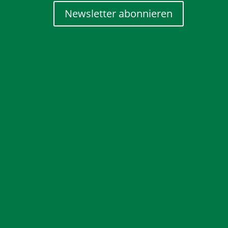
Newsletter abonnieren
Montags bis donnerstags
08:30 Uhr bis 12:00 Uhr
13:30 Uhr bis 16:30 Uhr
Freitags
08:30 Uhr bis 12:00 Uhr